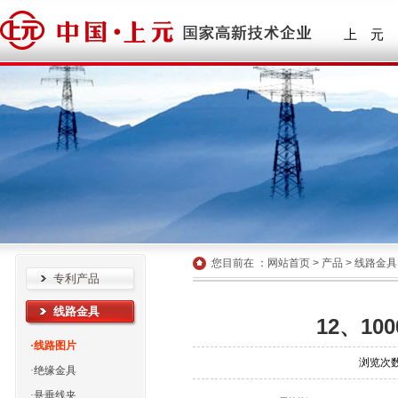
上 元
您目前在 ：
网站首页
>
产品
>
线路金具
专利产品
线路金具
12、10
·线路图片
浏览次数
·绝缘金具
·悬垂线夹